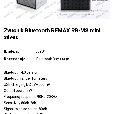
Zvucnik Bluetooth REMAX RB-M8 mini
silver.
Шифра:
36901
Категорија:
Bluetooth Звучници
Bluetooth: 4.0 version
Bluetooth range: 10meters
USB charging:DC 5V--500mA
Output power:5W
Frequency response:90Hz-20KHz
Sensitivity:80db 2db
Signal to noise ration: 80db