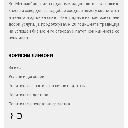
Во Мегамобил, ние создаваме задоволство на нашите
клиенти секој ден со најдобар сооднос помеѓу квалитетот
и цената и одличен совет. Ние градиме на препознатливи
добри услуги, ја продолжуваме 20-годишната традиција
на успешен бизнис и го отвораме патот кон иднината со
нови идеи.
КОРИСНИ ЛИНКОВИ
За нас
Услови и договори
Политика за заштита на лични податоци
Политика за достава
Политика за поврат на средства