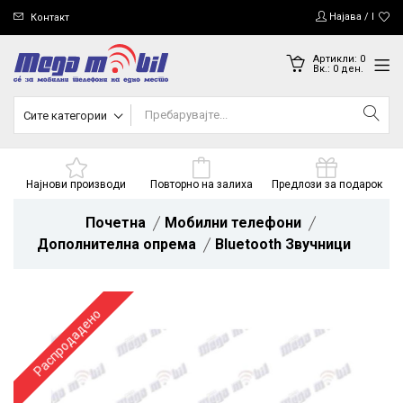
Најава / Регис
Контакт
Артикли:
0
Вк.:
0
ден.
Сите категории
Најнови производи
Повторно на залиха
Предлози за подарок
Почетна
Мобилни телефони
Дополнителна опрема
Bluetooth Звучници
Распродадено