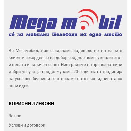
Во Мегамобил, ние создаваме задоволство на нашите
клиенти секој ден со најдобар сооднос помеѓу квалитетот
и цената и одличен совет. Ние градиме на препознатливи
добри услуги, ја продолжуваме 20-годишната традиција
на успешен бизнис и го отвораме патот кон иднината со
нови идеи.
КОРИСНИ ЛИНКОВИ
За нас
Услови и договори