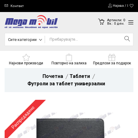
Најава / Регис
Контакт
Артикли:
0
Вк.:
0
ден.
Сите категории
Најнови производи
Повторно на залиха
Предлози за подарок
Почетна
Таблети
Футроли за таблет универзални
Распродадено