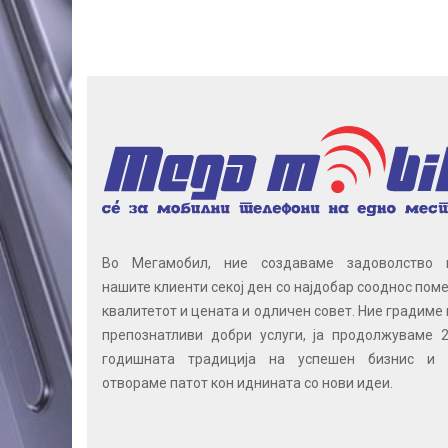
Во Мегамобил, ние создаваме задоволство 
нашите клиенти секој ден со најдобар сооднос поме
квалитетот и цената и одличен совет. Ние градиме 
препознатливи добри услуги, ја продолжуваме 2
годишната традиција на успешен бизнис и 
отвораме патот кон иднината со нови идеи.