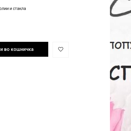
олии и стакла
и во кошничка