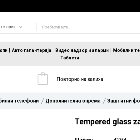
атегории
топи
Авто галантерија
Видео надзор и аларми
Мобилни т
Таблети
Повторно на залиха
билни телефони
Дополнителна опрема
Заштитни фо
Tempered glass z