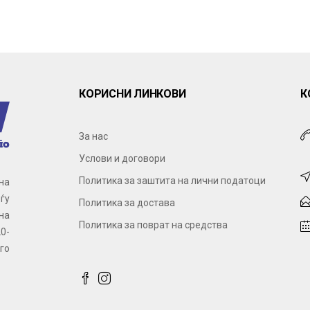
КОРИСНИ ЛИНКОВИ
К
За нас
Услови и договори
Политика за заштита на лични податоци
на
ѓу
Политика за достава
на
Политика за поврат на средства
0-
го