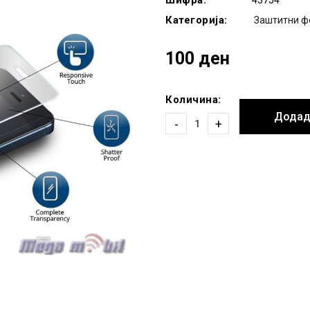
Шифра:
43754
Категорија:
Заштитни ф
100 ден
Количина:
Додад
-
+