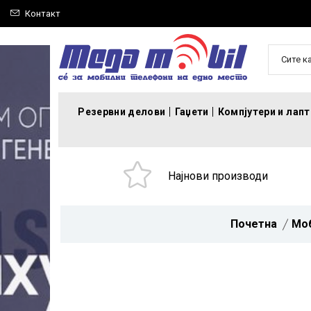
Контакт
Сите к
Резервни делови
Гаџети
Компјутери и лап
Најнови производи
Почетна
Мо