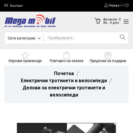
Најава / Регис
Контакт
Артикли:
0
Вк.:
0
ден.
Сите категории
Најнови производи
Повторно на залиха
Предлози за подарок
Почетна
Електрични тротинети и велосипеди
Делови за електрични тротинети и
велосипеди