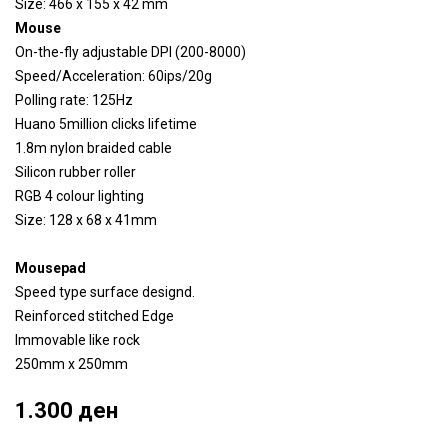
Size: 466 x 155 x 42 mm
Mouse
On-the-fly adjustable DPI (200-8000)
Speed/Acceleration: 60ips/20g
Polling rate: 125Hz
Huano 5million clicks lifetime
1.8m nylon braided cable
Silicon rubber roller
RGB 4 colour lighting
Size: 128 x 68 x 41mm
Mousepad
Speed type surface designd.
Reinforced stitched Edge
Immovable like rock
250mm x 250mm
1.300 ден