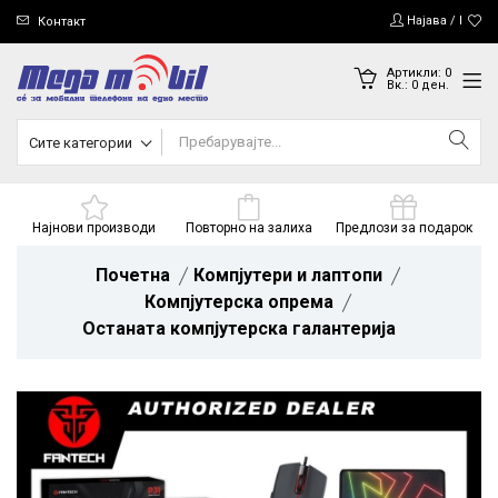
Најава / Регис
Контакт
Артикли:
0
Вк.:
0
ден.
Сите категории
Најнови производи
Повторно на залиха
Предлози за подарок
Почетна
Компјутери и лаптопи
Компјутерска опрема
Останата компјутерска галантерија