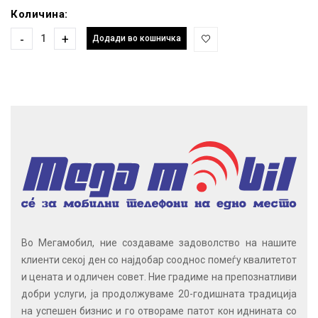
Количина:
-
+
Додади во кошничка
Во Мегамобил, ние создаваме задоволство на нашите
клиенти секој ден со најдобар сооднос помеѓу квалитетот
и цената и одличен совет. Ние градиме на препознатливи
добри услуги, ја продолжуваме 20-годишната традиција
на успешен бизнис и го отвораме патот кон иднината со