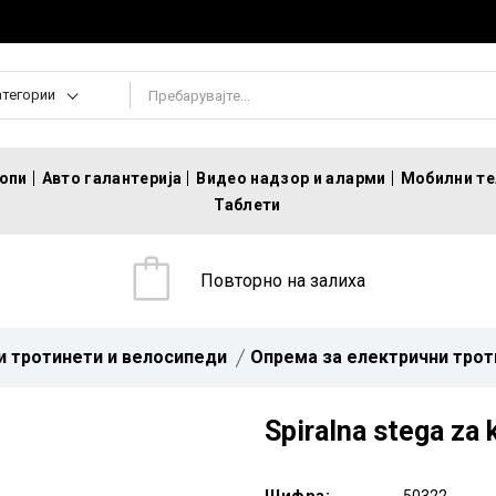
атегории
топи
Авто галантерија
Видео надзор и аларми
Мобилни т
Таблети
Повторно на залиха
и тротинети и велосипеди
Опрема за електрични трот
Spiralna stega za