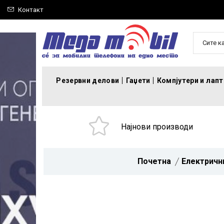
Контакт
Сите к
Резервни делови
Гаџети
Компјутери и лап
Најнови производи
Почетна
Електричн