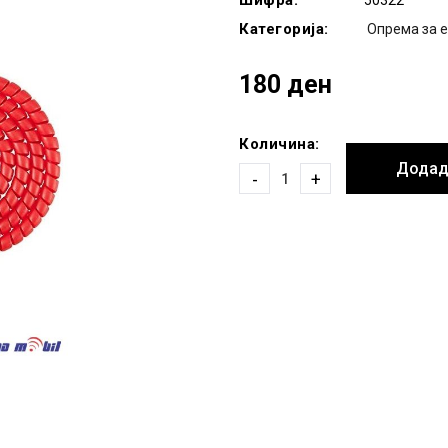
Шифра:
50322
Категорија:
Опрема за 
180 ден
Количина:
Додад
-
+