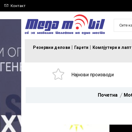
Контакт
Сите к
Резервни делови
Гаџети
Компјутери и лап
Најнови производи
Почетна
Мо