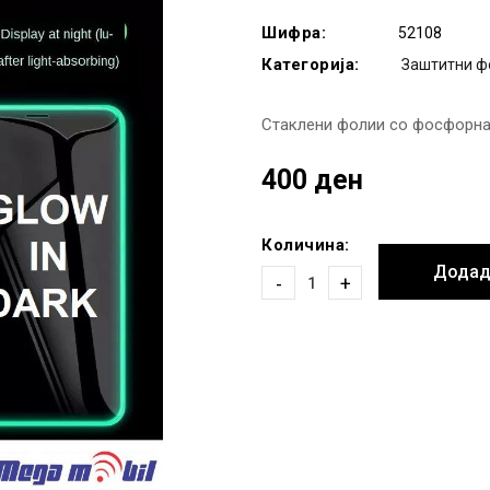
Шифра:
52108
Категорија:
Заштитни ф
Стаклени фолии со фосфорна 
400 ден
Количина:
Додад
-
+