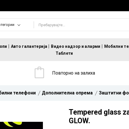
атегории
топи
Авто галантерија
Видео надзор и аларми
Мобилни т
Таблети
Повторно на залиха
билни телефони
Дополнителна опрема
Заштитни фо
Tempered glass za
GLOW.