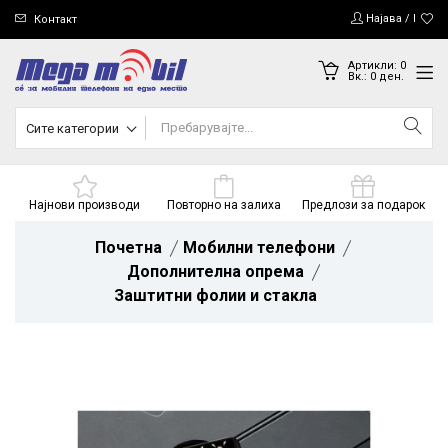
Најава / Регис
Контакт
Артикли:
0
Вк.:
0
ден.
Сите категории
Најнови производи
Повторно на залиха
Предлози за подарок
Почетна
Мобилни телефони
Дополнителна опрема
Заштитни фолии и стакла