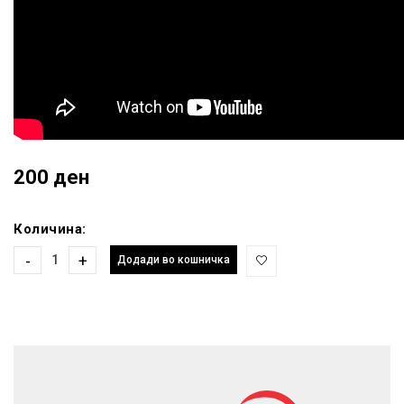
200 ден
Количина:
-
+
Додади во кошничка