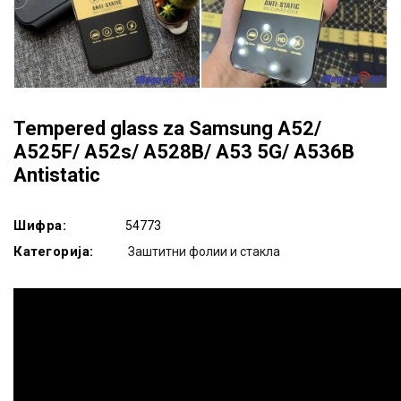
Tempered glass za Samsung A52/
A525F/ A52s/ A528B/ A53 5G/ A536B
Antistatic
Шифра:
54773
Категорија:
Заштитни фолии и стакла