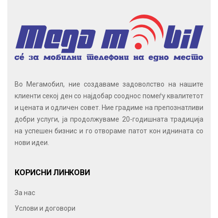
Во Мегамобил, ние создаваме задоволство на нашите
клиенти секој ден со најдобар сооднос помеѓу квалитетот
и цената и одличен совет. Ние градиме на препознатливи
добри услуги, ја продолжуваме 20-годишната традиција
на успешен бизнис и го отвораме патот кон иднината со
нови идеи.
КОРИСНИ ЛИНКОВИ
За нас
Услови и договори