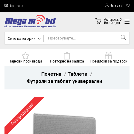
Најава / Регис
Контакт
Артикли:
0
Вк.:
0
ден.
Сите категории
Најнови производи
Повторно на залиха
Предлози за подарок
Почетна
Таблети
Футроли за таблет универзални
Распродадено