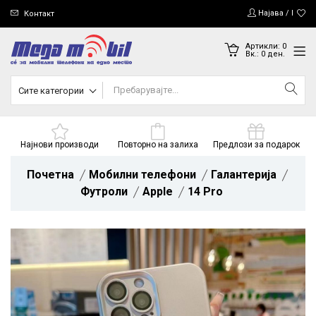
Најава / Регис
Контакт
Артикли:
0
Вк.:
0
ден.
Сите категории
Најнови производи
Повторно на залиха
Предлози за подарок
Почетна
Мобилни телефони
Галантерија
Футроли
Apple
14 Pro