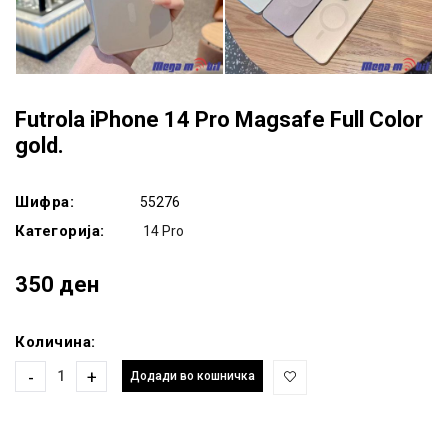
Futrola iPhone 14 Pro Magsafe Full Color
gold.
Шифра:
55276
Категорија:
14 Pro
350 ден
Количина:
-
+
Додади во кошничка