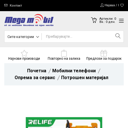
Најава / Регис
Контакт
Артикли:
0
Вк.:
0
ден.
Сите категории
Најнови производи
Повторно на залиха
Предлози за подарок
Почетна
Мобилни телефони
Опрема за сервис
Потрошен материјал