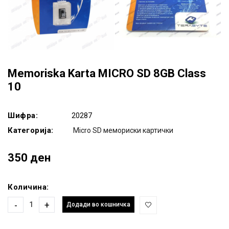
Memoriska Karta MICRO SD 8GB Class
10
Шифра:
20287
Категорија:
Micro SD мемориски картички
350 ден
Количина:
-
+
Додади во кошничка