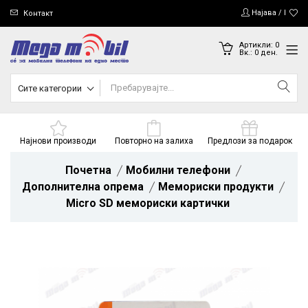
Најава / Регис
Контакт
Артикли:
0
Вк.:
0
ден.
Сите категории
Најнови производи
Повторно на залиха
Предлози за подарок
Почетна
Мобилни телефони
Дополнителна опрема
Мемориски продукти
Micro SD мемориски картички