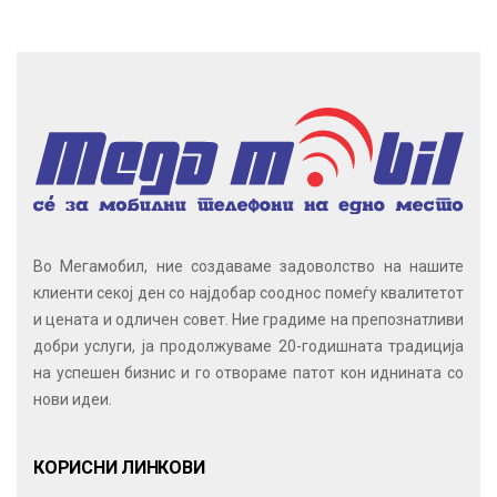
Во Мегамобил, ние создаваме задоволство на нашите
клиенти секој ден со најдобар сооднос помеѓу квалитетот
и цената и одличен совет. Ние градиме на препознатливи
добри услуги, ја продолжуваме 20-годишната традиција
на успешен бизнис и го отвораме патот кон иднината со
нови идеи.
КОРИСНИ ЛИНКОВИ