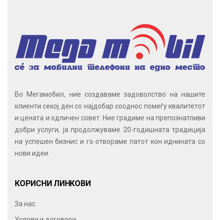
Во Мегамобил, ние создаваме задоволство на нашите
клиенти секој ден со најдобар сооднос помеѓу квалитетот
и цената и одличен совет. Ние градиме на препознатливи
добри услуги, ја продолжуваме 20-годишната традиција
на успешен бизнис и го отвораме патот кон иднината со
нови идеи.
КОРИСНИ ЛИНКОВИ
За нас
Услови и договори