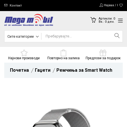
Најава / Регис
Контакт
Артикли:
0
Вк.:
0
ден.
Сите категории
Најнови производи
Повторно на залиха
Предлози за подарок
Почетна
Гаџети
Ремчиња за Smart Watch