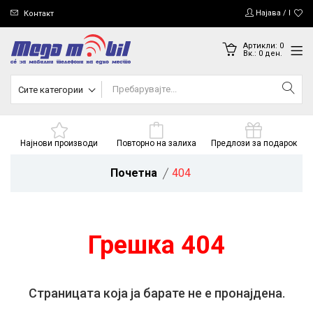
Најава / Регис
Контакт
Артикли:
0
Вк.:
0
ден.
Сите категории
Најнови производи
Повторно на залиха
Предлози за подарок
Почетна
404
Грешка 404
Страницата која ја барате не е пронајдена.