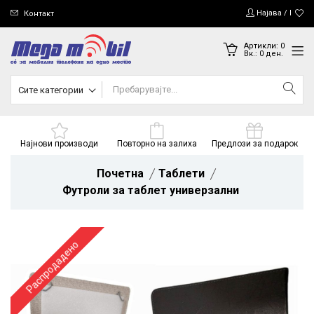
Најава / Регис
Контакт
Артикли:
0
Вк.:
0
ден.
Сите категории
Најнови производи
Повторно на залиха
Предлози за подарок
Почетна
Таблети
Футроли за таблет универзални
Распродадено