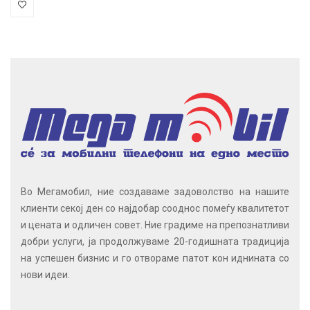
Во Мегамобил, ние создаваме задоволство на нашите
клиенти секој ден со најдобар сооднос помеѓу квалитетот
и цената и одличен совет. Ние градиме на препознатливи
добри услуги, ја продолжуваме 20-годишната традиција
на успешен бизнис и го отвораме патот кон иднината со
нови идеи.