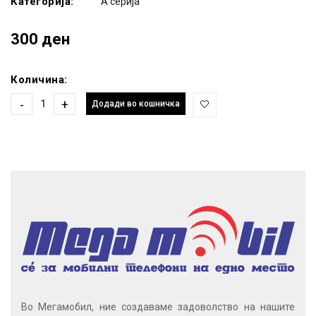
Категорија:
A серија
300 ден
Количина:
-
+
Додади во кошничка
Во Мегамобил, ние создаваме задоволство на нашите