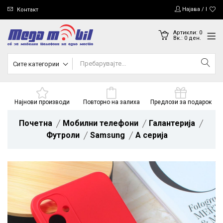
Најава / Регис
Контакт
Артикли:
0
Вк.:
0
ден.
Сите категории
Најнови производи
Повторно на залиха
Предлози за подарок
Почетна
Мобилни телефони
Галантерија
Футроли
Samsung
A серија