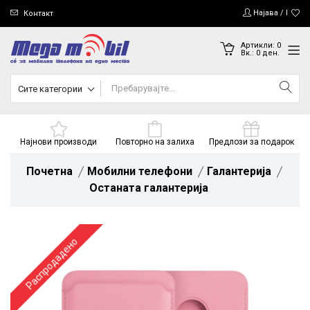
Најава / Регис
Контакт
Артикли:
0
Вк.:
0
ден.
Сите категории
Најнови производи
Повторно на залиха
Предлози за подарок
Почетна
Мобилни телефони
Галантерија
Останата галантерија
Распродадено