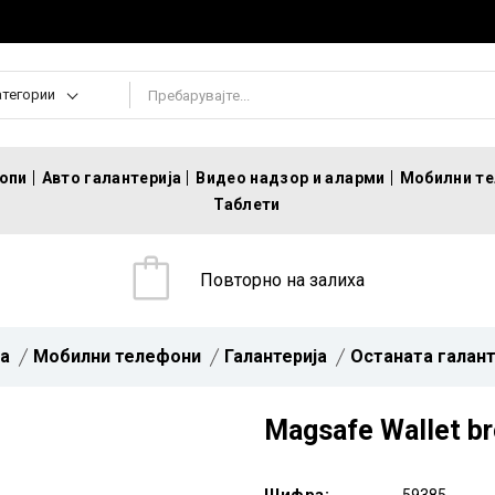
атегории
топи
Авто галантерија
Видео надзор и аларми
Мобилни т
Таблети
Повторно на залиха
а
Мобилни телефони
Галантерија
Останата галант
Magsafe Wallet b