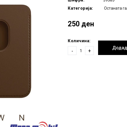
Шифра:
59385
Категорија:
Останата га
250 ден
Количина:
Додад
-
+