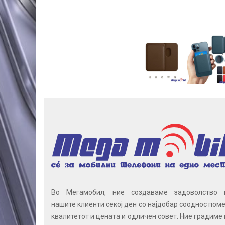
Во Мегамобил, ние создаваме задоволство 
нашите клиенти секој ден со најдобар сооднос поме
квалитетот и цената и одличен совет. Ние градиме 