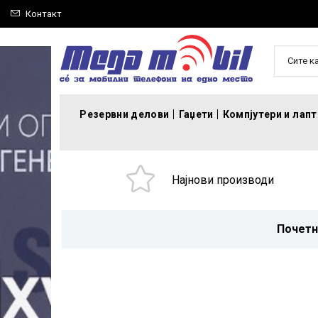
Контакт
Сите к
Резервни делови
Гаџети
Компјутери и лап
Најнови производи
Почетн