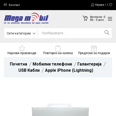
Најава / Регис
Контакт
Артикли:
0
Вк.:
0
ден.
Сите категории
Најнови производи
Повторно на залиха
Предлози за подарок
Почетна
Мобилни телефони
Галантерија
USB Кабли
Apple iPhone (Lightning)