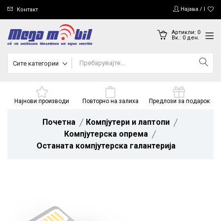
Најава / Регис
Контакт
Артикли:
0
Вк.:
0
ден.
Сите категории
Најнови производи
Повторно на залиха
Предлози за подарок
Почетна
Компјутери и лаптопи
Компјутерска опрема
Останата компјутерска галантерија