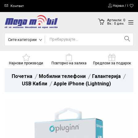
Најава / Регис
Контакт
Артикли:
0
Вк.:
0
ден.
Сите категории
Најнови производи
Повторно на залиха
Предлози за подарок
Почетна
Мобилни телефони
Галантерија
USB Кабли
Apple iPhone (Lightning)