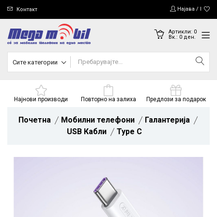
Најава / Регис
Контакт
Артикли:
0
Вк.:
0
ден.
Сите категории
Најнови производи
Повторно на залиха
Предлози за подарок
Почетна
Мобилни телефони
Галантерија
USB Кабли
Type C