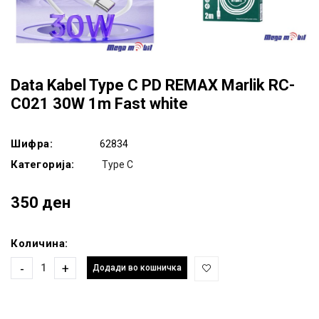
Data Kabel Type C PD REMAX Marlik RC-
C021 30W 1m Fast white
Шифра:
62834
Категорија:
Type C
350 ден
Количина:
-
+
Додади во кошничка