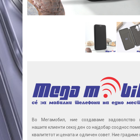
Во Мегамобил, ние создаваме задоволство 
нашите клиенти секој ден со најдобар сооднос поме
квалитетот и цената и одличен совет. Ние градиме 