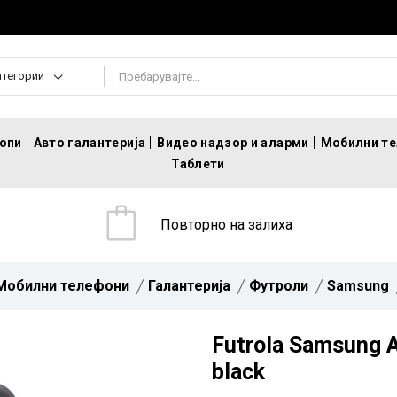
атегории
топи
Авто галантерија
Видео надзор и аларми
Мобилни т
Таблети
Повторно на залиха
Мобилни телефони
Галантерија
Футроли
Samsung
Futrola Samsung A
black