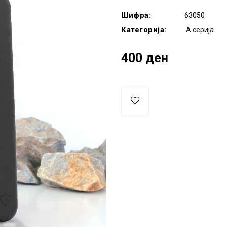
Шифра:
63050
Категорија:
A серија
400 ден