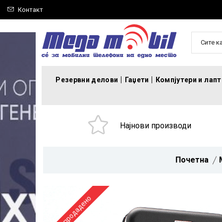
Контакт
Сите к
Резервни делови
Гаџети
Компјутери и лап
Најнови производи
Почетна
Распродадено