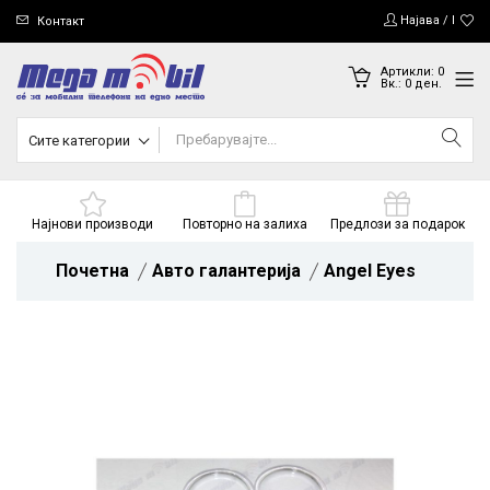
Најава / Регис
Контакт
Артикли:
0
Вк.:
0
ден.
Сите категории
Најнови производи
Повторно на залиха
Предлози за подарок
Почетна
Авто галантерија
Angel Eyes