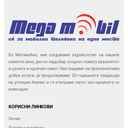
Во Мегамобил, ние создаваме задоволство на нашите
клиенти секој ден со најдобар сооднос помеѓу квалитетот
и цената и одличен совет. Ние градиме на препознатливи
добри услуги, ја продолжуваме 20-годишната традиција
на успешен бизнис и го отвораме патот кон иднината со
нови идеи.
КОРИСНИ ЛИНКОВИ
За нас
Услови и договори