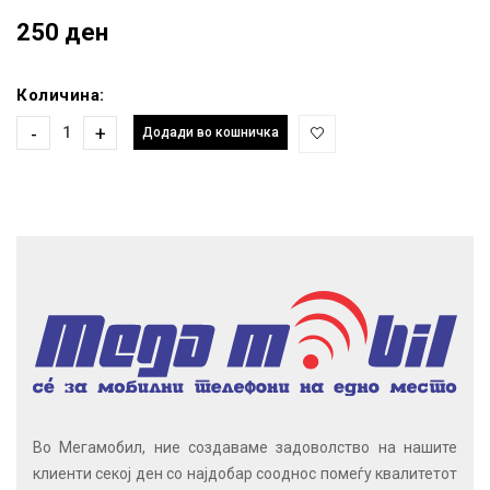
250 ден
Количина:
-
+
Додади во кошничка
Во Мегамобил, ние создаваме задоволство на нашите
клиенти секој ден со најдобар сооднос помеѓу квалитетот