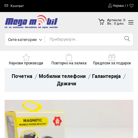
Најава / Регис
Контакт
Артикли:
0
Вк.:
0
ден.
Сите категории
Најнови производи
Повторно на залиха
Предлози за подарок
Почетна
Мобилни телефони
Галантерија
Држачи