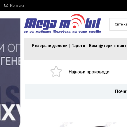
Контакт
Сите к
Резервни делови
Гаџети
Компјутери и лап
Најнови производи
Поче