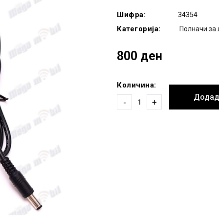
Шифра:
34354
Категорија:
Полначи за 
800 ден
Количина:
Додад
-
+