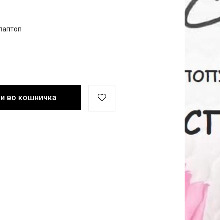
лаптоп
и во кошничка