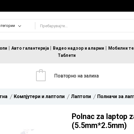
атегории
топи
Авто галантерија
Видео надзор и аларми
Мобилни т
Таблети
Повторно на залиха
тна
Компјутери и лаптопи
Лаптопи
Полначи за лап
Polnac za laptop 
(5.5mm*2.5mm)