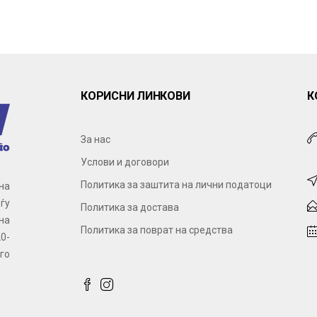
КОРИСНИ ЛИНКОВИ
К
За нас
Услови и договори
Политика за заштита на лични податоци
на
ѓу
Политика за достава
на
Политика за поврат на средства
0-
го