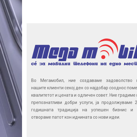
Во Мегамобил, ние создаваме задоволство 
нашите клиенти секој ден со најдобар сооднос поме
квалитетот и цената и одличен совет. Ние градиме 
препознатливи добри услуги, ја продолжуваме 2
годишната традиција на успешен бизнис и 
отвораме патот кон иднината со нови идеи.