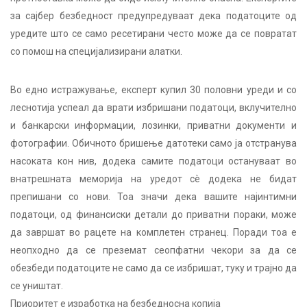
за сајбер безбедност предупредуваат дека податоците од
уредите што се само ресетирани често може да се повратат
со помош на специјализирани алатки.
Во едно истражување, експерт купил 30 половни уреди и со
леснотија успеал да врати избришани податоци, вклучително
и банкарски информации, лозинки, приватни документи и
фотографии. Обичното бришење датотеки само ја отстранува
насоката кон нив, додека самите податоци остануваат во
внатрешната меморија на уредот сè додека не бидат
препишани со нови. Тоа значи дека вашите најинтимни
податоци, од финансиски детали до приватни пораки, може
да завршат во рацете на комплетен странец. Поради тоа е
неопходно да се преземат сеопфатни чекори за да се
обезбеди податоците не само да се избришат, туку и трајно да
се уништат.
Приоритет е изработка на безбедносна копија