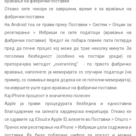
Враќање на фабрички поставки
Откако сите чекори се завршени, време е за враќање на
фабрички поставки.
На Android тоа се прави преку Поставки > Систем > Опции за
ресетирање > Избриши ги сите податоци (враќање на
фабрички поставки). Уредот ќе побара повеќе пати потврда
пред да почне процес кој може да трае неколку минути. За
поголема безбедност (особено на постари уреди) се
препорачува методот „overwriring“ - по првото фабричко
враќање, наполнете ја меморијата со случајни податоци (на
пример, со снимање видеа додека не се пополни меморијата),
па извршете уште едно враќање на фабрички поставки.
Кај iPhone процесот е значително полесен
Apple ја прави процедурата безбедна и едноставна
благодарение на силната хардверска енкрипција. Откако ќе
се одјавите од iCloud и Apple ID, влезете во Поставки > Општо >
Пренос или ресетирање на iPhone > Избриши цела содржина и
поставки. Ќе биде побарана шифра за уредот и можна