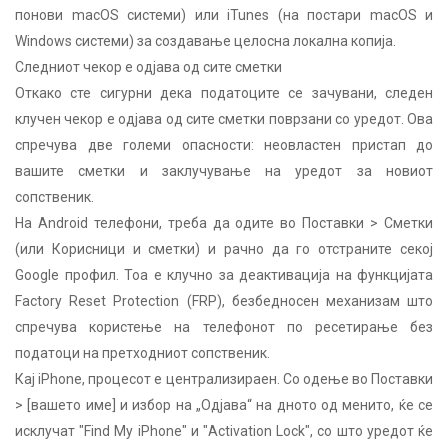
понови macOS системи) или iTunes (на постари macOS и
Windows системи) за создавање целосна локална копија.
Следниот чекор е одјава од сите сметки
Откако сте сигурни дека податоците се зачувани, следен
клучен чекор е одјава од сите сметки поврзани со уредот. Ова
спречува две големи опасности: неовластен пристап до
вашите сметки и заклучување на уредот за новиот
сопственик.
На Android телефони, треба да одите во Поставки > Сметки
(или Корисници и сметки) и рачно да го отстраните секој
Google профил. Тоа е клучно за деактивација на функцијата
Factory Reset Protection (FRP), безбедносен механизам што
спречува користење на телефонот по ресетирање без
податоци на претходниот сопственик.
Кај iPhone, процесот е централизираен. Со одење во Поставки
> [вашето име] и избор на „Одјава“ на дното од менито, ќе се
исклучат "Find My iPhone" и "Activation Lock", со што уредот ќе