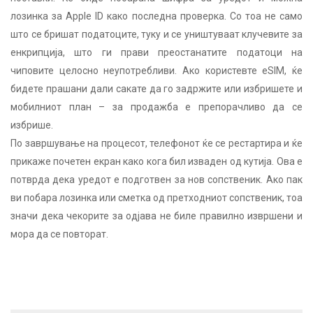
лозинка за Apple ID како последна проверка. Со тоа не само
што се бришат податоците, туку и се уништуваат клучевите за
енкрипција, што ги прави преостанатите податоци на
чиповите целосно неупотребливи. Ако користевте eSIM, ќе
бидете прашани дали сакате да го задржите или избришете и
мобилниот план – за продажба е препорачливо да се
избрише.
По завршување на процесот, телефонот ќе се рестартира и ќе
прикаже почетен екран како кога бил изваден од кутија. Ова е
потврда дека уредот е подготвен за нов сопственик. Ако пак
ви побара лозинка или сметка од претходниот сопственик, тоа
значи дека чекорите за одјава не биле правилно извршени и
мора да се повторат.