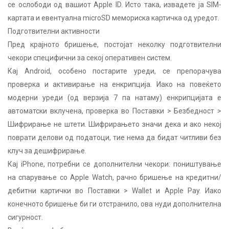
се ослободи од вашиот Apple ID. Исто така, извадете ја SIM-
картата и евентуална microSD мемориска картичка од уредот.
Подготвителни активности
Пред крајното бришење, постојат неколку подготвителни
чекори специфични за секој оперативен систем.
Кај Android, особено постарите уреди, се препорачува
проверка и активирање на енкрипција. Иако на повеќето
модерни уреди (од верзија 7 па натаму) енкрипцијата е
автоматски вклучена, проверка во Поставки > Безбедност >
Шифрирање не штети. Шифрирањето значи дека и ако некој
поврати делови од податоци, тие нема да бидат читливи без
клуч за дешифрирање.
Кај iPhone, потребни се дополнителни чекори: поништување
на спарување со Apple Watch, рачно бришење на кредитни/
дебитни картички во Поставки > Wallet и Apple Pay. Иако
конечното бришење би ги отстранило, ова нуди дополнителна
сигурност.