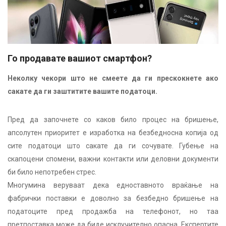
Го продавате вашиот смартфон?
Неколку чекори што не смеете да ги прескокнете ако
сакате да ги заштитите вашите податоци.
Пред да започнете со каков било процес на бришење,
апсолутен приоритет е изработка на безбедносна копија од
сите податоци што сакате да ги сочувате. Губење на
скапоцени спомени, важни контакти или деловни документи
би било непотребен стрес.
Многумина веруваат дека едноставното враќање на
фабрички поставки е доволно за безбедно бришење на
податоците пред продажба на телефонот, но таа
претпоставка може да биде исклучително опасна. Експертите