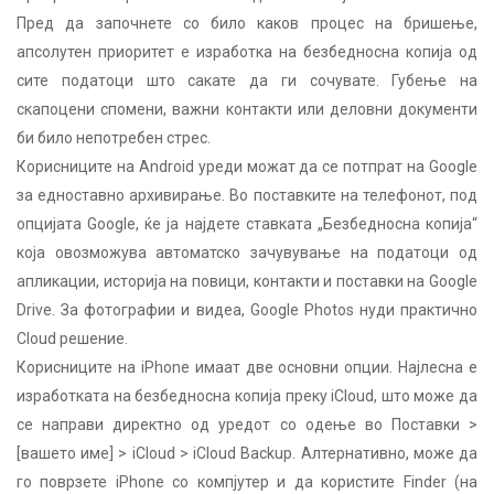
Пред да започнете со било каков процес на бришење,
апсолутен приоритет е изработка на безбедносна копија од
сите податоци што сакате да ги сочувате. Губење на
скапоцени спомени, важни контакти или деловни документи
би било непотребен стрес.
Корисниците на Android уреди можат да се потпрат на Google
за едноставно архивирање. Во поставките на телефонот, под
опцијата Google, ќе ја најдете ставката „Безбедносна копија“
која овозможува автоматско зачувување на податоци од
апликации, историја на повици, контакти и поставки на Google
Drive. За фотографии и видеа, Google Photos нуди практично
Cloud решение.
Корисниците на iPhone имаат две основни опции. Најлесна е
изработката на безбедносна копија преку iCloud, што може да
се направи директно од уредот со одење во Поставки >
[вашето име] > iCloud > iCloud Backup. Алтернативно, може да
го поврзете iPhone со компјутер и да користите Finder (на