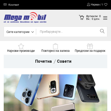
Најава / Регис
Контакт
Артикли:
0
Вк.:
0
ден.
Сите категории
Најнови производи
Повторно на залиха
Предлози за подарок
Почетна
Совети