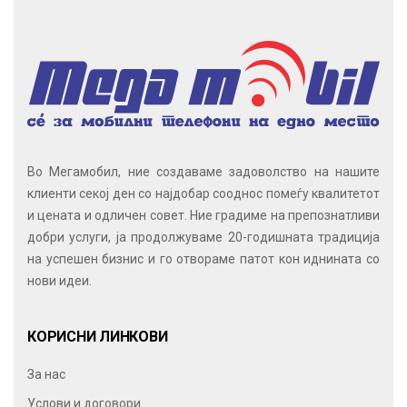
Во Мегамобил, ние создаваме задоволство на нашите
клиенти секој ден со најдобар сооднос помеѓу квалитетот
и цената и одличен совет. Ние градиме на препознатливи
добри услуги, ја продолжуваме 20-годишната традиција
на успешен бизнис и го отвораме патот кон иднината со
нови идеи.
КОРИСНИ ЛИНКОВИ
За нас
Услови и договори