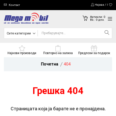
Најава / Регис
Контакт
Артикли:
0
Вк.:
0
ден.
Сите категории
Најнови производи
Повторно на залиха
Предлози за подарок
Почетна
404
Грешка 404
Страницата која ја барате не е пронајдена.