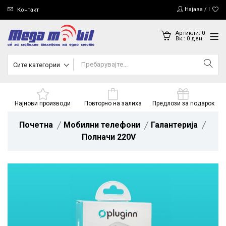
Најава / Регис
Контакт
Артикли:
0
Вк.:
0
ден.
Сите категории
Најнови производи
Повторно на залиха
Предлози за подарок
Почетна
Мобилни телефони
Галантерија
Полначи 220V