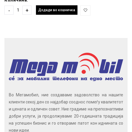
-
+
Додади во кошничка
Во Мегамобил, ние создаваме задоволство на нашите
клиенти секој ден со најдобар сооднос помеѓу квалитетот
и цената и одличен совет. Ние градиме на препознатливи
добри услуги, ја продолжуваме 20-годишната традиција
на успешен бизнис и го отвораме патот кон иднината со
нови идеи.