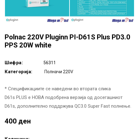
Polnac 220V Pluginn PI-D61S Plus PD3.0
PPS 20W white
Шифра:
56311
Категорија:
Полначи 220V
* Спецификациите се наведени во втората слика
D61s PLUS е НОВА подобрена верзија од досегашниот
D61s, дополнително поддржува QC3.0 Super Fast полнење.
400 ден
Количина: