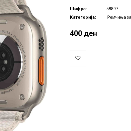
Шифра:
58897
Категорија:
Ремчиња за
400 ден