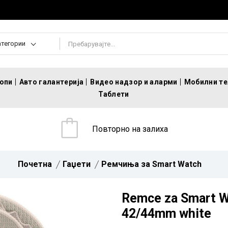
атегории
топи
Авто галантерија
Видео надзор и аларми
Мобилни т
Таблети
Повторно на залиха
Почетна
Гаџети
Ремчиња за Smart Watch
Remce za Smart Wa
42/44mm white