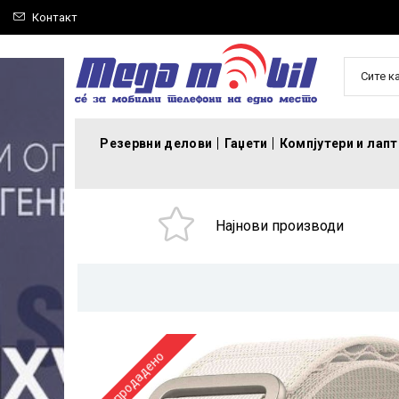
Контакт
Сите к
Резервни делови
Гаџети
Компјутери и лап
Најнови производи
Распродадено