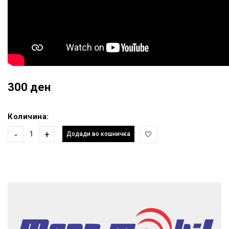
300 ден
Количина:
-
+
Додади во кошничка