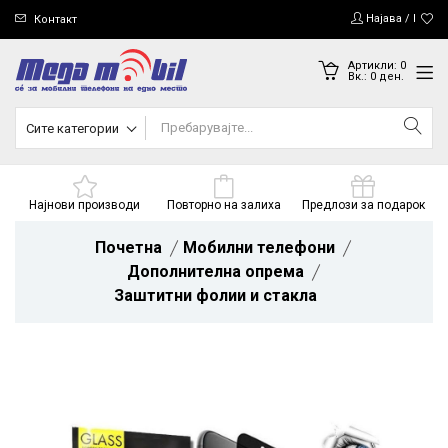
Најава / Регис
Контакт
Артикли:
0
Вк.:
0
ден.
Сите категории
Најнови производи
Повторно на залиха
Предлози за подарок
Почетна
Мобилни телефони
Дополнителна опрема
Заштитни фолии и стакла