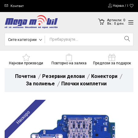
Најава / Регис
Контакт
Артикли:
0
Вк.:
0
ден.
Сите категории
Најнови производи
Повторно на залиха
Предлози за подарок
Почетна
Резервни делови
Конектори
За полнење
Плочки комплетни
Наскоро