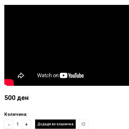
500 ден
Количина:
-
+
Додади во кошничка