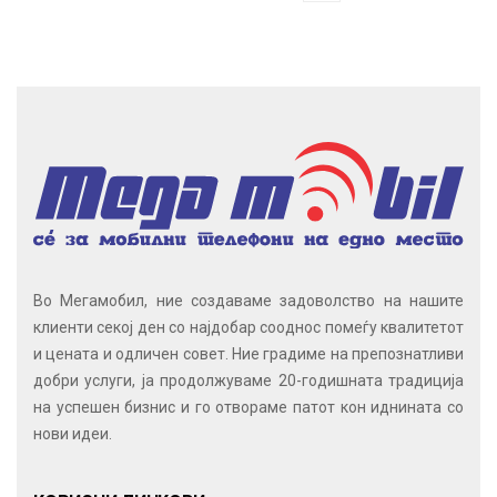
Во Мегамобил, ние создаваме задоволство на нашите
клиенти секој ден со најдобар сооднос помеѓу квалитетот
и цената и одличен совет. Ние градиме на препознатливи
добри услуги, ја продолжуваме 20-годишната традиција
на успешен бизнис и го отвораме патот кон иднината со
нови идеи.