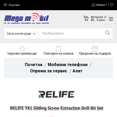
Најава / Регис
Контакт
Артикли:
0
Вк.:
0
ден.
Сите категории
Најнови производи
Повторно на залиха
Предлози за подарок
Почетна
Мобилни телефони
Опрема за сервис
Алат