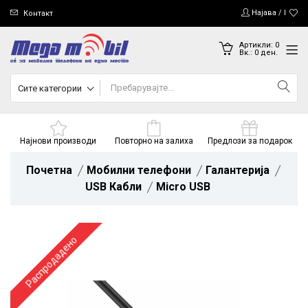
Најава / Регис
Контакт
Артикли:
0
Вк.:
0
ден.
Сите категории
Најнови производи
Повторно на залиха
Предлози за подарок
Почетна
Мобилни телефони
Галантерија
USB Кабли
Micro USB
Распродадено