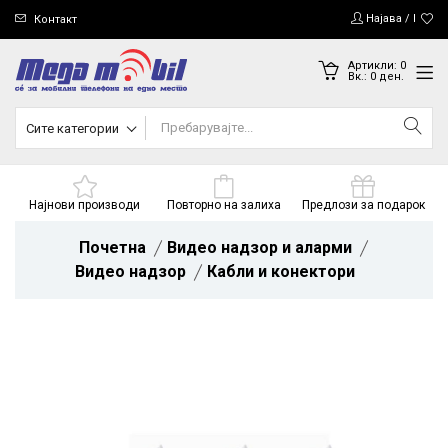
Најава / Регис
Контакт
Артикли:
0
Вк.:
0
ден.
Сите категории
Најнови производи
Повторно на залиха
Предлози за подарок
Почетна
Видео надзор и аларми
Видео надзор
Кабли и конектори