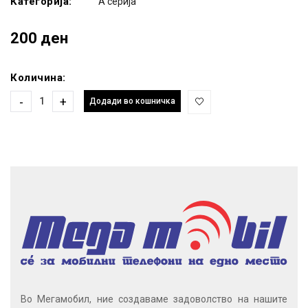
Категорија:
A серија
200 ден
Количина:
-
+
Додади во кошничка
Во Мегамобил, ние создаваме задоволство на нашите