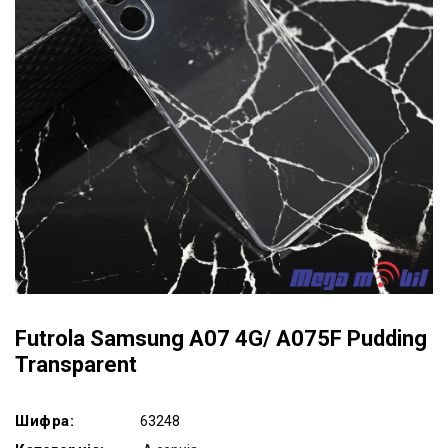
Futrola Samsung A07 4G/ A075F Pudding
Transparent
Шифра:
63248