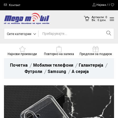
Најава / Регис
Контакт
Артикли:
0
Вк.:
0
ден.
Сите категории
Најнови производи
Повторно на залиха
Предлози за подарок
Почетна
Мобилни телефони
Галантерија
Футроли
Samsung
A серија